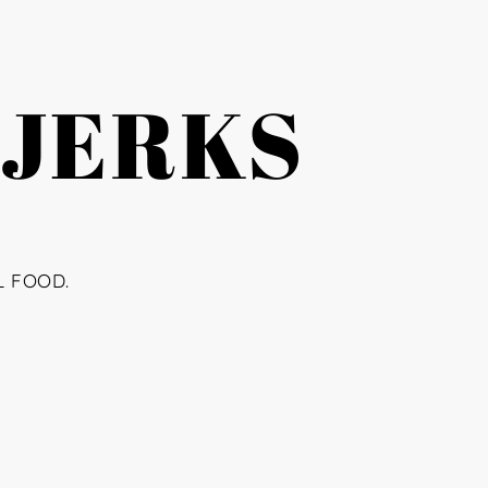
 JERKS
L FOOD.